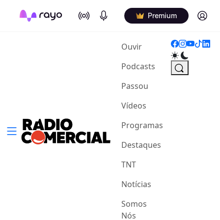
On Air
Podcasts
Log in
Premium
(current)
Ouvir
Podcasts
Passou
Vídeos
Programas
Destaques
TNT
Notícias
Somos
Nós