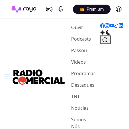
On Air
Podcasts
Log in
Premium
(current)
Ouvir
Podcasts
Passou
Vídeos
Programas
Destaques
TNT
Notícias
Somos
Nós