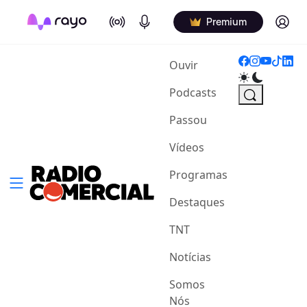
On Air
Podcasts
Log in
Premium
(current)
Ouvir
Podcasts
Passou
Vídeos
Programas
Destaques
TNT
Notícias
Somos
Nós