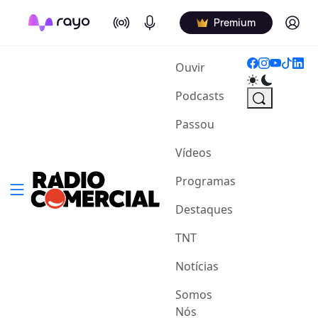
On Air
Podcasts
Log in
Premium
(current)
Ouvir
Podcasts
Passou
Vídeos
Programas
Destaques
TNT
Notícias
Somos
Nós