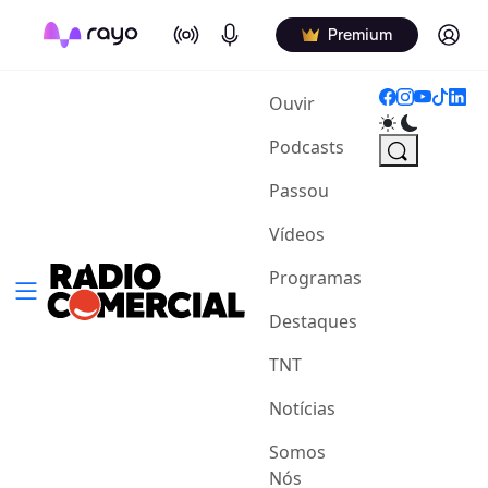
On Air
Podcasts
Log in
Premium
(current)
Ouvir
Podcasts
Passou
Vídeos
Programas
Destaques
TNT
Notícias
Somos
Nós