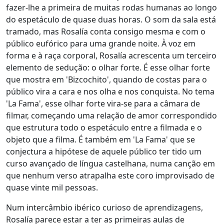
fazer-lhe a primeira de muitas rodas humanas ao longo
do espetáculo de quase duas horas. O som da sala está
tramado, mas Rosalía conta consigo mesma e com o
público eufórico para uma grande noite. À voz em
forma e à raça corporal, Rosalía acrescenta um terceiro
elemento de sedução: o olhar forte. É esse olhar forte
que mostra em 'Bizcochito', quando de costas para o
público vira a cara e nos olha e nos conquista. No tema
'La Fama', esse olhar forte vira-se para a câmara de
filmar, começando uma relação de amor correspondido
que estrutura todo o espetáculo entre a filmada e o
objeto que a filma. É também em 'La Fama' que se
conjectura a hipótese de aquele público ter tido um
curso avançado de língua castelhana, numa canção em
que nenhum verso atrapalha este coro improvisado de
quase vinte mil pessoas.
Num intercâmbio ibérico curioso de aprendizagens,
Rosalía parece estar a ter as primeiras aulas de