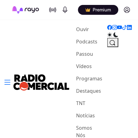
On Air
Podcasts
Log in
Premium
(current)
Ouvir
Podcasts
Passou
Vídeos
Programas
Destaques
TNT
Notícias
Somos
Nós