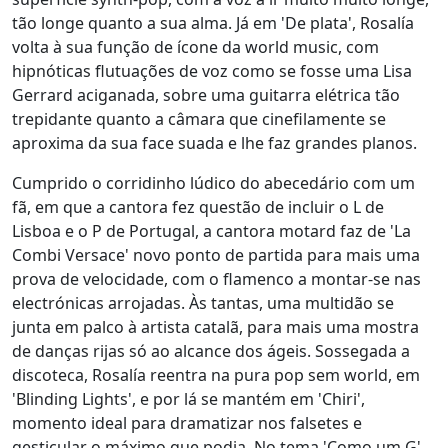
tão longe quanto a sua alma. Já em 'De plata', Rosalía
volta à sua função de ícone da world music, com
hipnóticas flutuações de voz como se fosse uma Lisa
Gerrard aciganada, sobre uma guitarra elétrica tão
trepidante quanto a câmara que cinefilamente se
aproxima da sua face suada e lhe faz grandes planos.
Cumprido o corridinho lúdico do abecedário com um
fã, em que a cantora fez questão de incluir o L de
Lisboa e o P de Portugal, a cantora motard faz de 'La
Combi Versace' novo ponto de partida para mais uma
prova de velocidade, com o flamenco a montar-se nas
electrónicas arrojadas. Às tantas, uma multidão se
junta em palco à artista catalã, para mais uma mostra
de danças rijas só ao alcance dos ágeis. Sossegada a
discoteca, Rosalía reentra na pura pop sem world, em
'Blinding Lights', e por lá se mantém em 'Chiri',
momento ideal para dramatizar nos falsetes e
gesticular o máximo que podia. No tema 'Como um G',