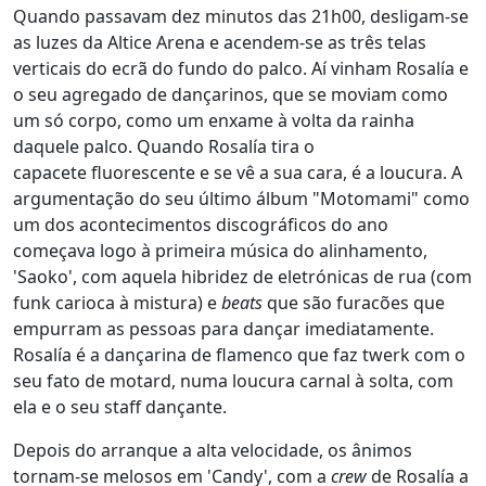
Quando passavam dez minutos das 21h00, desligam-se
as luzes da Altice Arena e acendem-se as três telas
verticais do ecrã do fundo do palco. Aí vinham Rosalía e
o seu agregado de dançarinos, que se moviam como
um só corpo, como um enxame à volta da rainha
daquele palco. Quando Rosalía tira o
capacete fluorescente e se vê a sua cara, é a loucura. A
argumentação do seu último álbum "Motomami" como
um dos acontecimentos discográficos do ano
começava logo à primeira música do alinhamento,
'Saoko', com aquela hibridez de eletrónicas de rua (com
funk carioca à mistura) e
beats
que são furacões que
empurram as pessoas para dançar imediatamente.
Rosalía é a dançarina de flamenco que faz twerk com o
seu fato de motard, numa loucura carnal à solta, com
ela e o seu staff dançante.
Depois do arranque a alta velocidade, os ânimos
tornam-se melosos em 'Candy', com a
crew
de Rosalía a