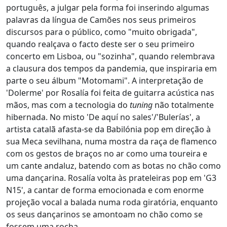
português, a julgar pela forma foi inserindo algumas
palavras da língua de Camões nos seus primeiros
discursos para o público, como "muito obrigada",
quando realçava o facto deste ser o seu primeiro
concerto em Lisboa, ou "sozinha", quando relembrava
a clausura dos tempos da pandemia, que inspiraria em
parte o seu álbum "Motomami". A interpretação de
'Dolerme' por Rosalía foi feita de guitarra acústica nas
mãos, mas com a tecnologia do
tuning
não totalmente
hibernada. No misto 'De aquí no sales'/'Bulerías', a
artista catalã afasta-se da Babilónia pop em direção à
sua Meca sevilhana, numa mostra da raça de flamenco
com os gestos de braços no ar como uma toureira e
um cante andaluz, batendo com as botas no chão como
uma dançarina. Rosalía volta às prateleiras pop em 'G3
N15', a cantar de forma emocionada e com enorme
projeção vocal a balada numa roda giratória, enquanto
os seus dançarinos se amontoam no chão como se
fossem uma rocha.