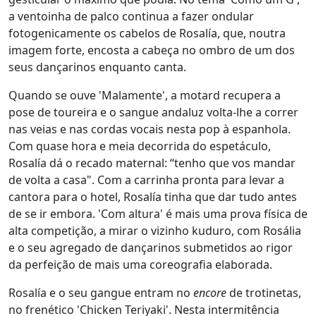
a ventoinha de palco continua a fazer ondular
fotogenicamente os cabelos de Rosalía, que, noutra
imagem forte, encosta a cabeça no ombro de um dos
seus dançarinos enquanto canta.
Quando se ouve 'Malamente', a motard recupera a
pose de toureira e o sangue andaluz volta-lhe a correr
nas veias e nas cordas vocais nesta pop à espanhola.
Com quase hora e meia decorrida do espetáculo,
Rosalía dá o recado maternal: “tenho que vos mandar
de volta a casa". Com a carrinha pronta para levar a
cantora para o hotel, Rosalía tinha que dar tudo antes
de se ir embora. 'Com altura' é mais uma prova física de
alta competição, a mirar o vizinho kuduro, com Rosália
e o seu agregado de dançarinos submetidos ao rigor
da perfeição de mais uma coreografia elaborada.
Rosalía e o seu gangue entram no
encore
de trotinetas,
no frenético 'Chicken Teriyaki'. Nesta intermitência