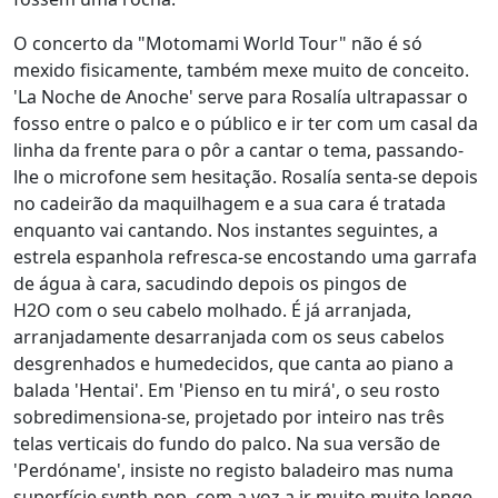
O concerto da "Motomami World Tour" não é só
mexido fisicamente, também mexe muito de conceito.
'La Noche de Anoche' serve para Rosalía ultrapassar o
fosso entre o palco e o público e ir ter com um casal da
linha da frente para o pôr a cantar o tema, passando-
lhe o microfone sem hesitação. Rosalía senta-se depois
no cadeirão da maquilhagem e a sua cara é tratada
enquanto vai cantando. Nos instantes seguintes, a
estrela espanhola refresca-se encostando uma garrafa
de água à cara, sacudindo depois os pingos de
H2O com o seu cabelo molhado. É já arranjada,
arranjadamente desarranjada com os seus cabelos
desgrenhados e humedecidos, que canta ao piano a
balada 'Hentai'. Em 'Pienso en tu mirá', o seu rosto
sobredimensiona-se, projetado por inteiro nas três
telas verticais do fundo do palco. Na sua versão de
'Perdóname', insiste no registo baladeiro mas numa
superfície synth-pop, com a voz a ir muito muito longe,