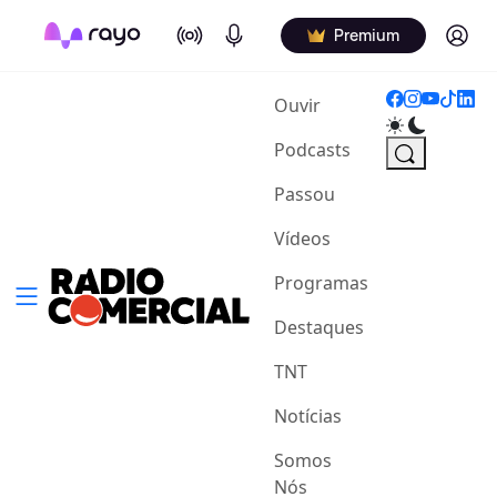
On Air
Podcasts
Log in
Premium
(current)
Ouvir
Podcasts
Passou
Vídeos
Programas
Destaques
TNT
Notícias
Somos
Nós