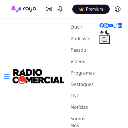
On Air
Podcasts
Log in
Premium
(current)
Ouvir
Podcasts
Passou
Vídeos
Programas
Destaques
TNT
Notícias
Somos
Nós