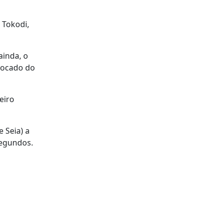
 Tokodi,
ainda, o
olocado do
eiro
 Seia) a
segundos.