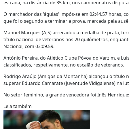
estrada, na distância de 35 km, nos campeonatos disput
O marchador das 'águias' impôs-se em 02:44.57 horas, c
que foi o segundo a terminar a prova, marcada pela ausênc
Manuel Marques (AJS) arrecadou a medalha de prata, ter
título nacional de veteranos nos 20 quilómetros, enquanto
Nacional, com 03:09.59.
António Pereira, do Atlético Clube Póvoa do Varzim, e Luís
classificados, respetivamente, no escalão de veteranos.
Rodrigo Araújo (Amigos da Montanha) alcançou o título n
superar Eduardo Camarate (Juventude Vidigalense) na lu
No setor feminino, a grande vencedora foi Inês Henriques,
Leia também