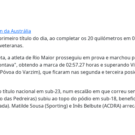
 da Austrália
primeiro título do dia, ao completar os 20 quilómetros em 0
 veteranas.
a, a atleta de Rio Maior prosseguiu em prova e marchou p
ontava", obtendo a marca de 02:57.27 horas e superando Vi
be Póvoa do Varzim), que ficaram nas segunda e terceira posi
 o título nacional em sub-23, num escalão em que correu s
vo das Pedreiras) subiu ao topo do pódio em sub-18, benefi
mada). Matilde Sousa (Sporting) e Inês Belbute (ACDRA) arr