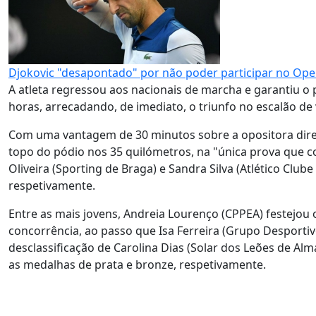
Djokovic "desapontado" por não poder participar no Open
A atleta regressou aos nacionais de marcha e garantiu o 
horas, arrecadando, de imediato, o triunfo no escalão de
Com uma vantagem de 30 minutos sobre a opositora diret
topo do pódio nos 35 quilómetros, na "única prova que c
Oliveira (Sporting de Braga) e Sandra Silva (Atlético Clu
respetivamente.
Entre as mais jovens, Andreia Lourenço (CPPEA) festejou
concorrência, ao passo que Isa Ferreira (Grupo Desporti
desclassificação de Carolina Dias (Solar dos Leões de Al
as medalhas de prata e bronze, respetivamente.