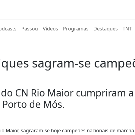
rent)
odcasts
Passou
Vídeos
Programas
Destaques
TNT
riques sagram-se campeõ
ta do CN Rio Maior cumpriram a
Porto de Mós.
N Rio Maior, sagraram-se hoje campeões nacionais de march