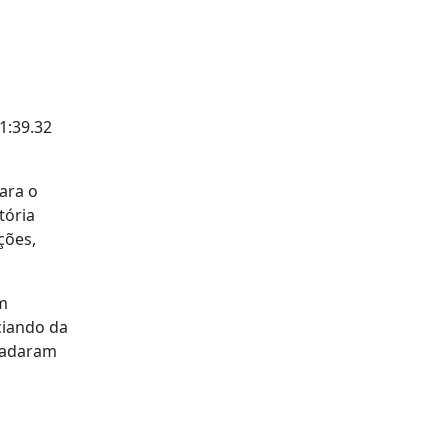
1:39.32
ara o
tória
ções,
em
ciando da
ecadaram