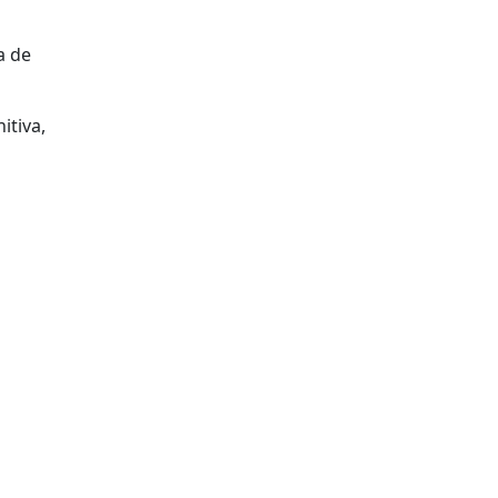
a de
itiva,