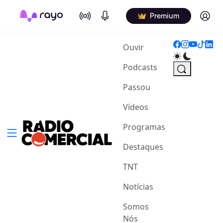
On Air
Podcasts
Log in
Premium
(current)
Ouvir
Podcasts
Passou
Vídeos
Programas
Destaques
TNT
Notícias
Somos
Nós