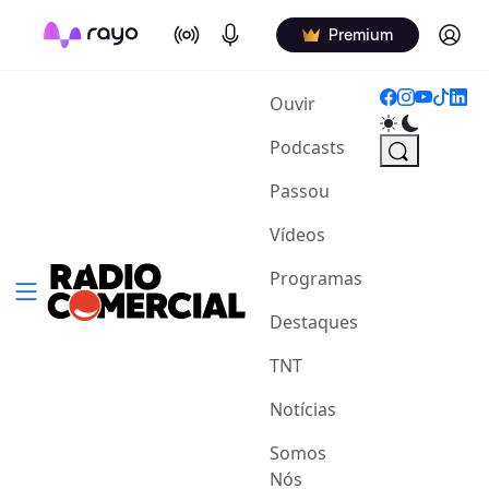
On Air
Podcasts
Log in
Premium
(current)
Ouvir
Podcasts
Passou
Vídeos
Programas
Destaques
TNT
Notícias
Somos
Nós