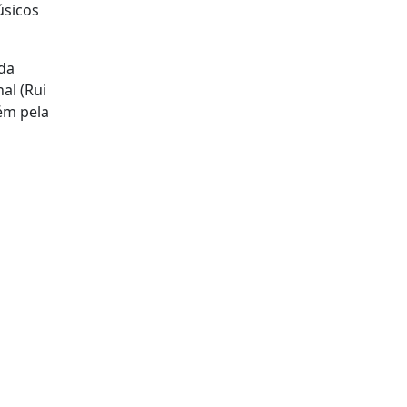
úsicos
 da
al (Rui
ém pela