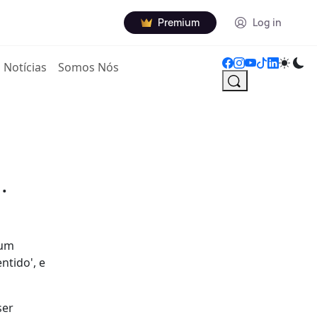
Premium
Log in
Notícias
Somos Nós
.
 um
ntido', e
ser