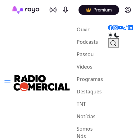
On Air
Podcasts
Log in
Premium
(current)
Ouvir
Podcasts
Passou
Vídeos
Programas
Destaques
TNT
Notícias
Somos
Nós