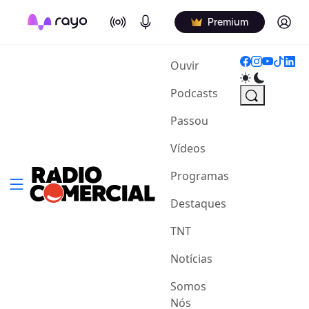
On Air
Podcasts
Log in
Premium
(current)
Ouvir
Podcasts
Passou
Vídeos
Programas
Destaques
TNT
Notícias
Somos
Nós