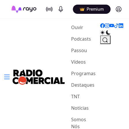
On Air
Podcasts
Log in
Premium
(current)
Ouvir
Podcasts
Passou
Vídeos
Programas
Destaques
TNT
Notícias
Somos
Nós