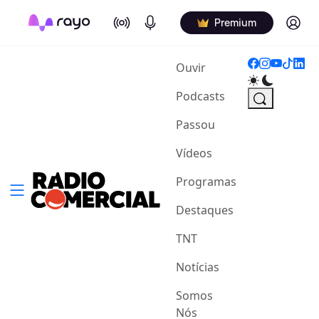
On Air
Podcasts
Log in
Premium
(current)
Ouvir
Podcasts
Passou
Vídeos
Programas
Destaques
TNT
Notícias
Somos
Nós