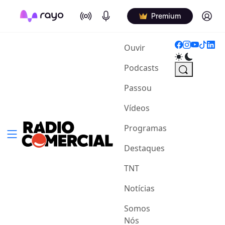
On Air
Podcasts
Log in
Premium
(current)
Ouvir
Podcasts
Passou
Vídeos
Programas
Destaques
TNT
Notícias
Somos
Nós