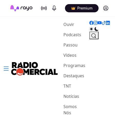
On Air
Podcasts
Log in
Premium
(current)
Ouvir
Podcasts
Passou
Vídeos
Programas
Destaques
TNT
Notícias
Somos
Nós