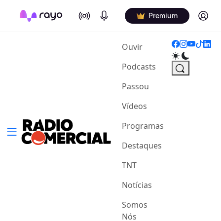
On Air
Podcasts
Log in
Premium
(current)
Ouvir
Podcasts
Passou
Vídeos
Programas
Destaques
TNT
Notícias
Somos
Nós