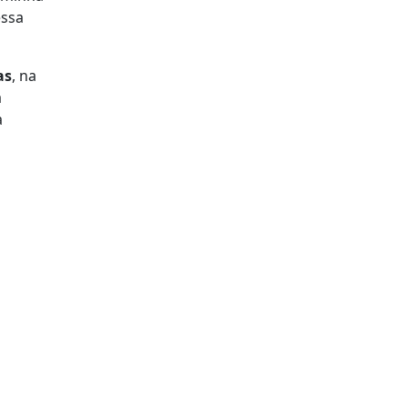
essa
as
, na
a
a