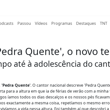
rent)
odcasts
Passou
Vídeos
Programas
Destaques
TNT
'Pedra Quente', o novo t
o até à adolescência do cant
, 'Pedra Quente'
. O cantor nacional descreve 'Pedra Quen
 para a altura em que ia de férias de verão com a minha 
migos íamos todos os dias descalços e os nossos pés ficavam
amos exactamente a mesma coisa, repetíamos o mesmo erro
vivíamos a vida nessa altura. Foi também aí que descobri 