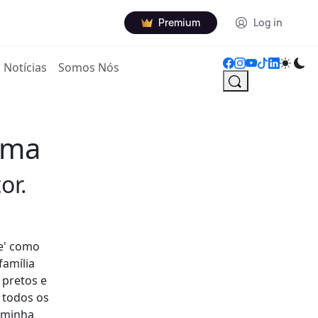
Premium
Log in
Notícias
Somos Nós
ema
or.
te' como
família
 pretos e
 todos os
a minha