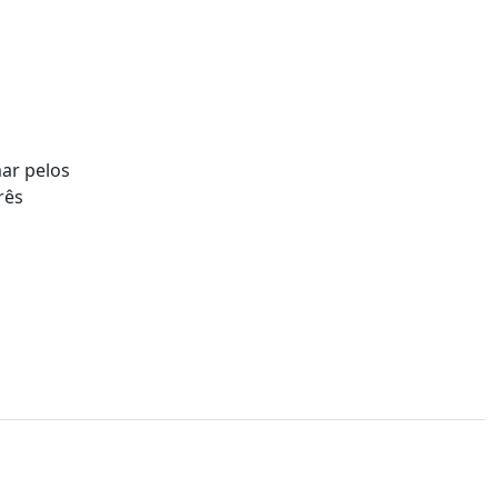
mar pelos
rês