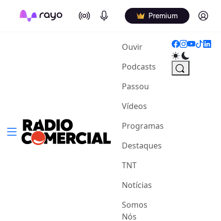
On Air
Podcasts
Log in
Premium
(current)
Ouvir
Podcasts
Passou
Vídeos
Programas
Destaques
TNT
Notícias
Somos
Nós