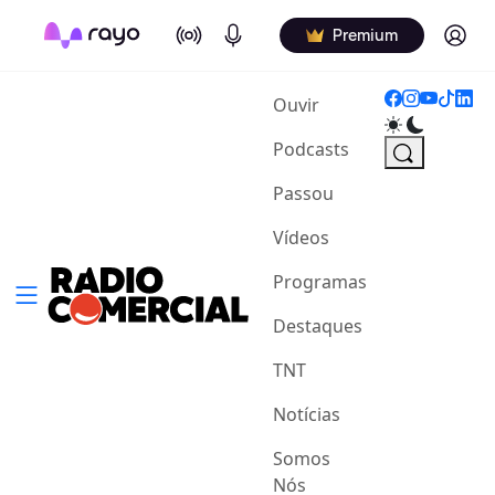
On Air
Podcasts
Log in
Premium
(current)
Ouvir
Podcasts
Passou
Vídeos
Programas
Destaques
TNT
Notícias
Somos
Nós