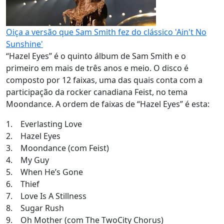
Oiça a versão que Sam Smith fez do clássico 'Ain't No
Sunshine'
“Hazel Eyes” é o quinto álbum de Sam Smith e o
primeiro em mais de três anos e meio. O disco é
composto por 12 faixas, uma das quais conta com a
participação da rocker canadiana Feist, no tema
Moondance. A ordem de faixas de “Hazel Eyes” é esta:
1. Everlasting Love
2. Hazel Eyes
3. Moondance (com Feist)
4. My Guy
5. When He’s Gone
6. Thief
7. Love Is A Stillness
8. Sugar Rush
9. Oh Mother (com The TwoCity Chorus)