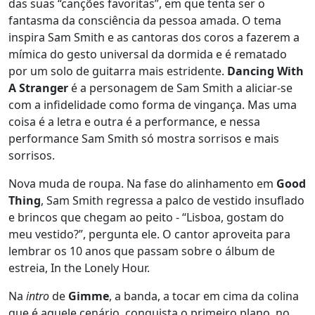
das suas “canções favoritas”, em que tenta ser o
fantasma da consciência da pessoa amada. O tema
inspira Sam Smith e as cantoras dos coros a fazerem a
mímica do gesto universal da dormida e é rematado
por um solo de guitarra mais estridente.
Dancing With
A Stranger
é a personagem de Sam Smith a aliciar-se
com a infidelidade como forma de vingança. Mas uma
coisa é a letra e outra é a performance, e nessa
performance Sam Smith só mostra sorrisos e mais
sorrisos.
Nova muda de roupa. Na fase do alinhamento em
Good
Thing
, Sam Smith regressa a palco de vestido insuflado
e brincos que chegam ao peito - “Lisboa, gostam do
meu vestido?”, pergunta ele. O cantor aproveita para
lembrar os 10 anos que passam sobre o álbum de
estreia, In the Lonely Hour.
Na
intro
de
Gimme
, a banda, a tocar em cima da colina
que é aquele cenário, conquista o primeiro plano, no