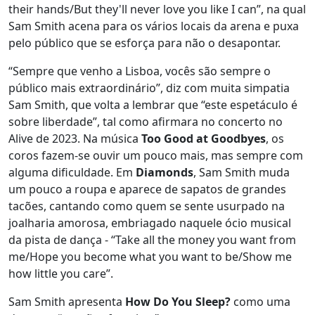
their hands/But they'll never love you like I can”, na qual
Sam Smith acena para os vários locais da arena e puxa
pelo público que se esforça para não o desapontar.
“Sempre que venho a Lisboa, vocês são sempre o
público mais extraordinário”, diz com muita simpatia
Sam Smith, que volta a lembrar que “este espetáculo é
sobre liberdade”, tal como afirmara no concerto no
Alive de 2023. Na música
Too Good at Goodbyes
, os
coros fazem-se ouvir um pouco mais, mas sempre com
alguma dificuldade. Em
Diamonds
, Sam Smith muda
um pouco a roupa e aparece de sapatos de grandes
tacões, cantando como quem se sente usurpado na
joalharia amorosa, embriagado naquele ócio musical
da pista de dança - “Take all the money you want from
me/Hope you become what you want to be/Show me
how little you care”.
Sam Smith apresenta
How Do You Sleep?
como uma