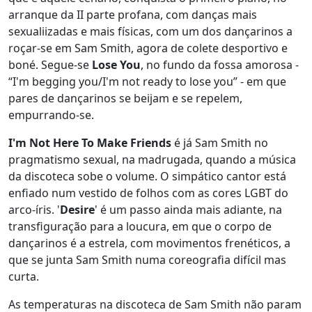
arranque da II parte profana, com danças mais
sexualiizadas e mais físicas, com um dos dançarinos a
roçar-se em Sam Smith, agora de colete desportivo e
boné. Segue-se
Lose You
, no fundo da fossa amorosa -
“I'm begging you/I'm not ready to lose you” - em que
pares de dançarinos se beijam e se repelem,
empurrando-se.
I'm Not Here To Make Friends
é já Sam Smith no
pragmatismo sexual, na madrugada, quando a música
da discoteca sobe o volume. O simpático cantor está
enfiado num vestido de folhos com as cores LGBT do
arco-íris. '
Desire
' é um passo ainda mais adiante, na
transfiguração para a loucura, em que o corpo de
dançarinos é a estrela, com movimentos frenéticos, a
que se junta Sam Smith numa coreografia difícil mas
curta.
As temperaturas na discoteca de Sam Smith não param