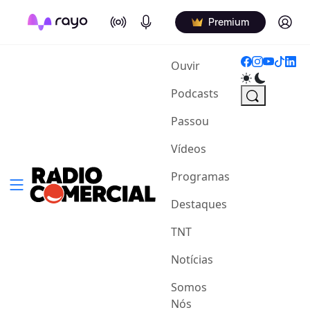
On Air
Podcasts
Log in
Premium
(current)
Ouvir
Podcasts
Passou
Vídeos
Programas
Destaques
TNT
Notícias
Somos
Nós