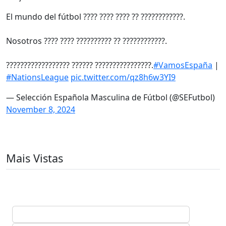
El mundo del fútbol ???? ???? ???? ?? ????????????.
Nosotros ???? ???? ?????????? ?? ????????????.
?????????????????? ?????? ????????????????.
#VamosEspaña
|
#NationsLeague
pic.twitter.com/qz8h6w3YI9
— Selección Española Masculina de Fútbol (@SEFutbol)
November 8, 2024
Mais Vistas