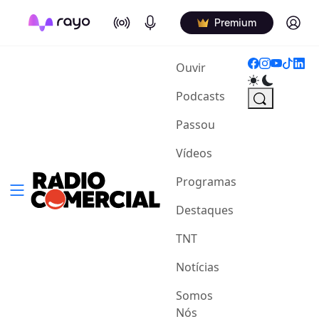
On Air
Podcasts
Log in
Premium
(current)
Ouvir
Podcasts
Passou
Vídeos
Programas
Destaques
TNT
Notícias
Somos
Nós