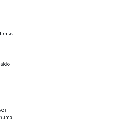
 Tomás
naldo
vai
, numa