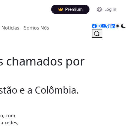
Premium
Log in
Notícias
Somos Nós
os chamados por
stão e a Colômbia.
ão, com
a-redes,