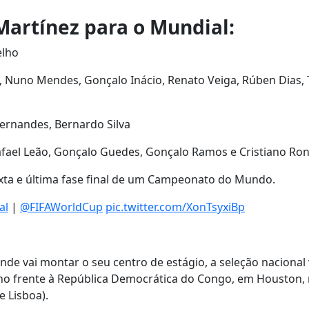
Martínez para o Mundial:
elho
, Nuno Mendes, Gonçalo Inácio, Renato Veiga, Rúben Dias,
Fernandes, Bernardo Silva
 Rafael Leão, Gonçalo Guedes, Gonçalo Ramos e Cristiano Ro
sexta e última fase final de um Campeonato do Mundo.
al
|
@FIFAWorldCup
pic.twitter.com/XonTsyxiBp
nde vai montar o seu centro de estágio, a seleção nacional 
nho frente à República Democrática do Congo, em Houston
 Lisboa).