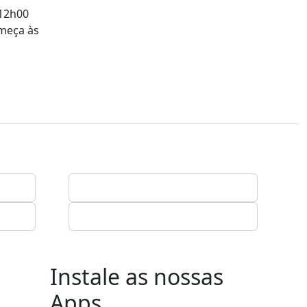
 12h00
omeça às
Instale as nossas
Apps