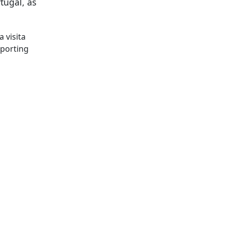
tugal, às
 visita
Sporting