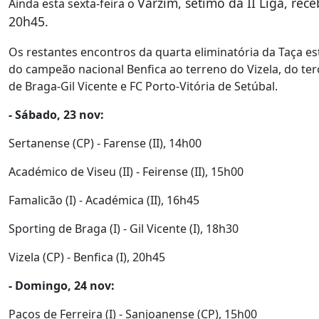
Varzim, sétimo da II Liga, re
Ainda esta sexta-feira o
20h45.
Os restantes encontros da quarta eliminatória da Taça e
do campeão nacional Benfica ao terreno do Vizela, do ter
de Braga-Gil Vicente e FC Porto-Vitória de Setúbal.
- Sábado, 23 nov:
Sertanense (CP) - Farense (II), 14h00
Académico de Viseu (II) - Feirense (II), 15h00
Famalicão (I) - Académica (II), 16h45
Sporting de Braga (I) - Gil Vicente (I), 18h30
Vizela (CP) - Benfica (I), 20h45
- Domingo, 24 nov:
Paços de Ferreira (I) - Sanjoanense (CP), 15h00