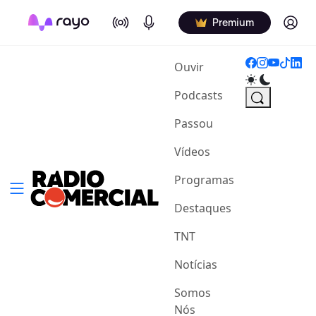
On Air
Podcasts
Log in
Premium
(current)
Ouvir
Podcasts
Passou
Vídeos
Programas
Destaques
TNT
Notícias
Somos
Nós