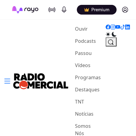
On Air
Podcasts
Log in
Premium
(current)
Ouvir
Podcasts
Passou
Vídeos
Programas
Destaques
TNT
Notícias
Somos
Nós