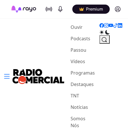
On Air
Podcasts
Log in
Premium
(current)
Ouvir
Podcasts
Passou
Vídeos
Programas
Destaques
TNT
Notícias
Somos
Nós