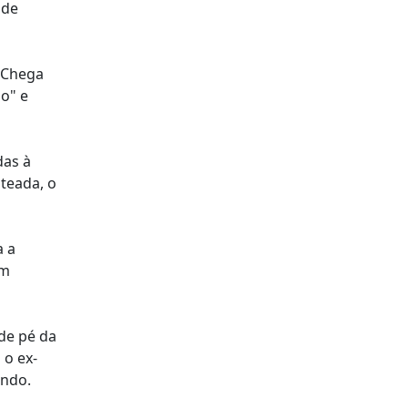
 de
o Chega
o" e
das à
teada, o
a a
em
de pé da
 o ex-
undo.