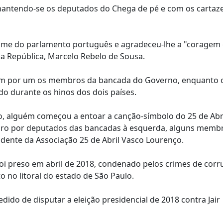
 mantendo-se os deputados do Chega de pé e com os cartaz
m nome do parlamento português e agradeceu-lhe a "coragem
a República, Marcelo Rebelo de Sousa.
 um por um os membros da bancada do Governo, enquanto 
do durante os hinos dos dois países.
lo, alguém começou a entoar a canção-símbolo do 25 de Abri
coro por deputados das bancadas à esquerda, alguns memb
idente da Associação 25 de Abril Vasco Lourenço.
 foi preso em abril de 2018, condenado pelos crimes de cor
 no litoral do estado de São Paulo.
dido de disputar a eleição presidencial de 2018 contra Jair