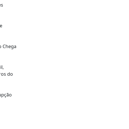
es
 e
o Chega
l,
ros do
rupção