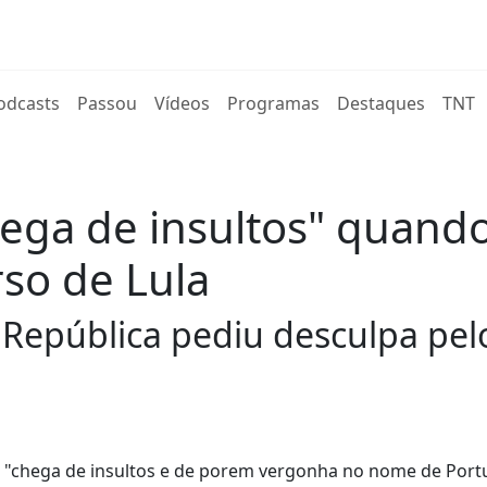
rent)
odcasts
Passou
Vídeos
Programas
Destaques
TNT
chega de insultos" quand
rso de Lula
República pediu desculpa pelo
e "chega de insultos e de porem vergonha no nome de Portu