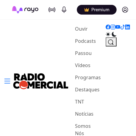
On Air
Podcasts
Log in
Premium
(current)
Ouvir
Podcasts
Passou
Vídeos
Programas
Destaques
TNT
Notícias
Somos
Nós