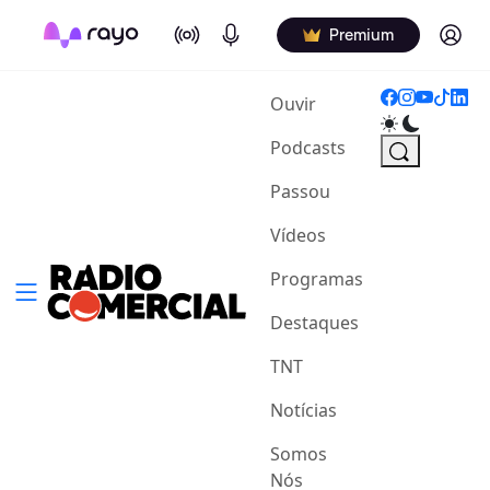
On Air
Podcasts
Log in
Premium
(current)
Ouvir
Podcasts
Passou
Vídeos
Programas
Destaques
TNT
Notícias
Somos
Nós