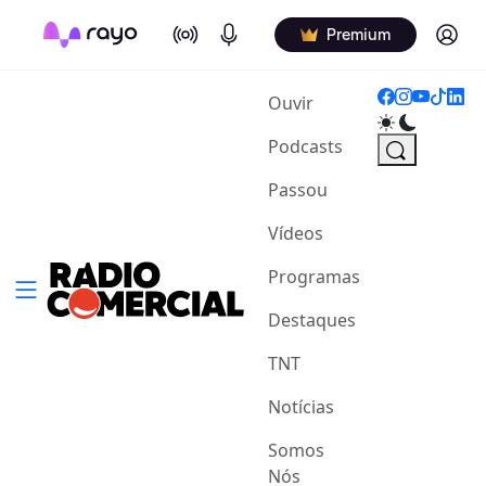
On Air
Podcasts
Log in
Premium
(current)
Ouvir
Podcasts
Passou
Vídeos
Programas
Destaques
TNT
Notícias
Somos
Nós