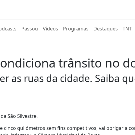
rent)
odcasts
Passou
Vídeos
Programas
Destaques
TNT
 condiciona trânsito no 
r as ruas da cidade. Saiba que
da São Silvestre.
cinco quilómetros sem fins competitivos, vai obrigar a co