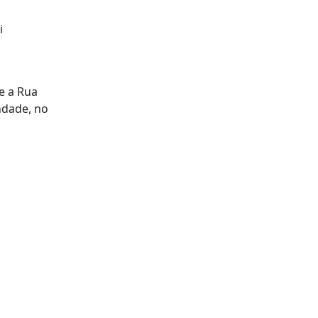
i
e a Rua
ndade, no