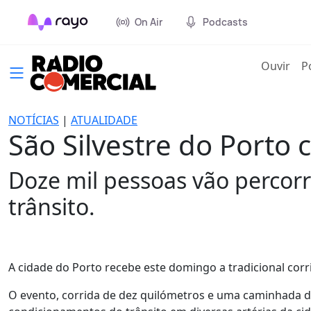
On Air
Podcasts
(cur
Ouvir
P
NOTÍCIAS
|
ATUALIDADE
São Silvestre do Porto
Doze mil pessoas vão percorre
trânsito.
A cidade do Porto recebe este domingo a tradicional corri
O evento, corrida de dez quilómetros e uma caminhada de 