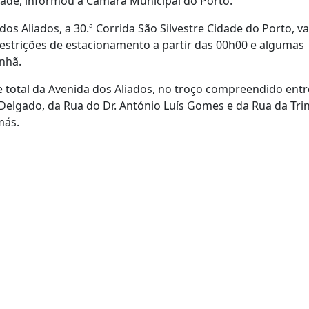
dade, informou a Câmara Municipal do Porto.
s Aliados, a 30.ª Corrida São Silvestre Cidade do Porto, va
restrições de estacionamento a partir das 00h00 e algumas
anhã.
e total da Avenida dos Aliados, no troço compreendido entr
elgado, da Rua do Dr. António Luís Gomes e da Rua da Tri
más.