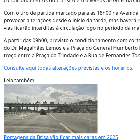
condicionamentos do trânsito em diversas artérias da ci
Com o tiro de partida marcado para as 18h00 na Avenida do
provocar alterações desde o início da tarde, mas haverá 
vias ficarão interditas à circulação logo no período da m
A partir das 09h00, previsto o condicionamento com cort
do Dr. Magalhães Lemos e a Praça do General Humberto D
troço entre a Praça da Trindade e a Rua de Fernandes To
Consulte aqui todas alterações previstas e os horários
.
Leia também
Portagens da Brisa vão ficar mais caras em 2025