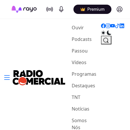
On Air
Podcasts
Log in
Premium
(current)
Ouvir
Podcasts
Passou
Vídeos
Programas
Destaques
TNT
Notícias
Somos
Nós