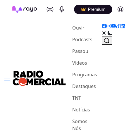
On Air
Podcasts
Log in
Premium
(current)
Ouvir
Podcasts
Passou
Vídeos
Programas
Destaques
TNT
Notícias
Somos
Nós