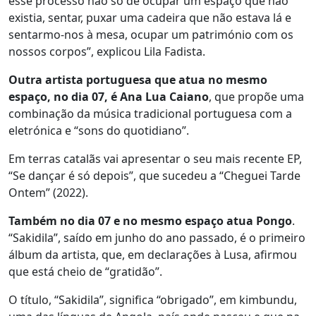
esse processo não só de ocupar um espaço que não
existia, sentar, puxar uma cadeira que não estava lá e
sentarmo-nos à mesa, ocupar um património com os
nossos corpos”, explicou Lila Fadista.
Outra artista portuguesa que atua no mesmo
espaço, no dia 07, é Ana Lua Caiano
, que propõe uma
combinação da música tradicional portuguesa com a
eletrónica e “sons do quotidiano”.
Em terras catalãs vai apresentar o seu mais recente EP,
“Se dançar é só depois”, que sucedeu a “Cheguei Tarde
Ontem” (2022).
Também no dia 07 e no mesmo espaço atua Pongo
.
“Sakidila”, saído em junho do ano passado, é o primeiro
álbum da artista, que, em declarações à Lusa, afirmou
que está cheio de “gratidão”.
O título, “Sakidila”, significa “obrigado”, em kimbundu,