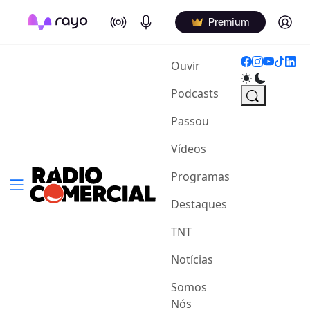
On Air
Podcasts
Log in
Premium
(current)
Ouvir
Podcasts
Passou
Vídeos
Programas
Destaques
TNT
Notícias
Somos
Nós