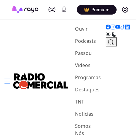
On Air
Podcasts
Log in
Premium
(current)
Ouvir
Podcasts
Passou
Vídeos
Programas
Destaques
TNT
Notícias
Somos
Nós