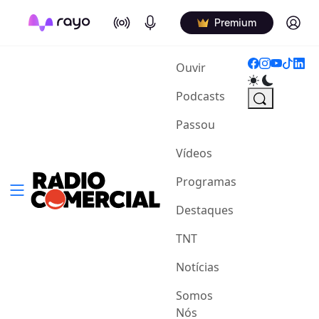
On Air
Podcasts
Log in
Premium
(current)
Ouvir
Podcasts
Passou
Vídeos
Programas
Destaques
TNT
Notícias
Somos
Nós