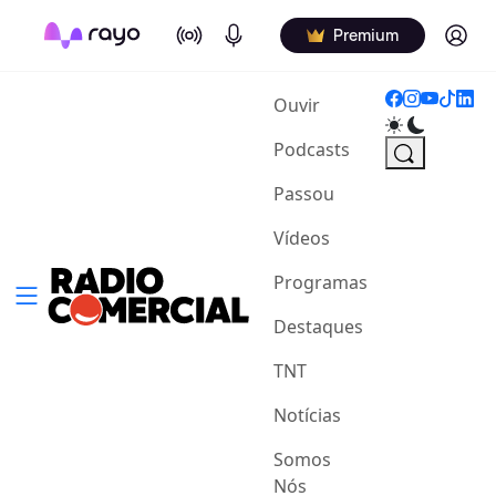
On Air
Podcasts
Log in
Premium
(current)
Ouvir
Podcasts
Passou
Vídeos
Programas
Destaques
TNT
Notícias
Somos
Nós