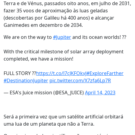
Terra e de Vénus, passados oito anos, em julho de 2031,
fazer 35 voos de aproximação às luas geladas
(descobertas por Galileu há 400 anos) e alcançar
Ganimedes em dezembro de 2034.
We are on the way to
#Jupiter
and its ocean worlds! ??
With the critical milestone of solar array deployment
completed, we have a mission!
FULL STORY ??
https://t.co/l7cJKFOkvJ
#ExploreFarther
#DestinationJupiter
pic.twitter.com/X7zfa6Lp7R
— ESA's Juice mission (@ESA_JUICE)
April 14, 2023
Será a primeira vez que um satélite artificial orbitará
uma lua de um planeta que não a Terra.