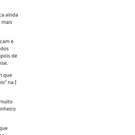
ca ainda
s mais
icam e
 dos
epois de
nse.
em que
is” na I
 muito
inheiro
que