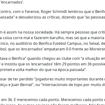
‘encarnados’.
ontro, com o Farense, Roger Schmidt lembrou que o Benfi
ssada” e desvalorizou as críticas, dizendo que “as pessoa
ém é assim na nossa sociedade. Há sempre pessoas que crit
coisa corre mal e fazerem barulho, mas sei que a maioria
cnico, no auditório do Benfica Futebol Campus, no Seixal, d
ebol, que os ‘encarnados’ empataram 0-0 frente ao Moreire
stava o Benfica” quando chegou ao clube com “a situação 
e insistiu que os ‘encarnados’ têm 29 pontos em 36 possíve
 primeira volta melhor do que na época passada”.
pesar de ter perdido “jogadores muito importantes durante
kçu e Juan Bernat”, ou “internacionais de topo por muito d
s em 36. E merecemos cada ponto. Merecemos cada ponto 