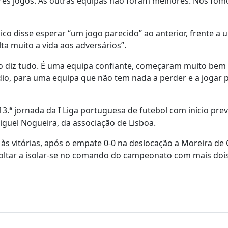
ês jogos. As outras equipas não foram melhores. Nós fom
nico disse esperar “um jogo parecido” ao anterior, frente a
ta muito a vida aos adversários”.
o diz tudo. É uma equipa confiante, começaram muito bem a
o, para uma equipa que não tem nada a perder e a jogar p
13.ª jornada da I Liga portuguesa de futebol com início prev
Miguel Nogueira, da associação de Lisboa.
às vitórias, após o empate 0-0 na deslocação a Moreira de
 voltar a isolar-se no comando do campeonato com mais doi