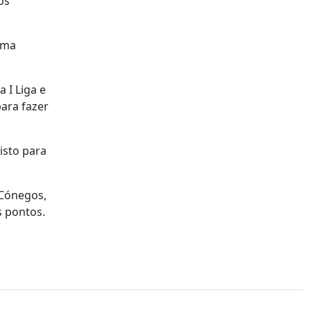
os
 uma
 I Liga e
ara fazer
isto para
 Cónegos,
s pontos.