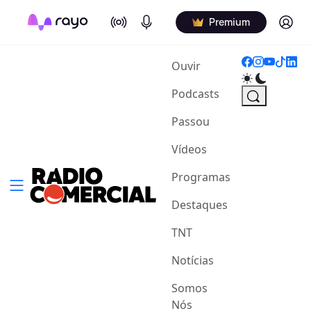
On Air
Podcasts
Log in
Premium
(current)
Ouvir
Podcasts
Passou
Vídeos
Programas
Destaques
TNT
Notícias
Somos
Nós