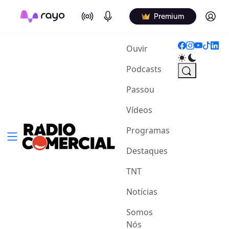
On Air
Podcasts
Log in
Premium
(current)
Ouvir
Podcasts
Passou
Vídeos
Programas
Destaques
TNT
Notícias
Somos
Nós