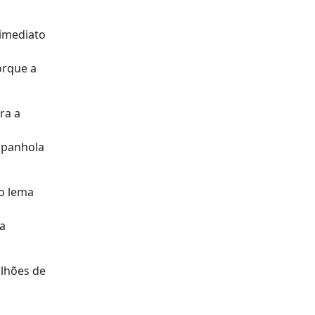
 imediato
orque a
ra a
spanhola
o lema
la
ilhões de