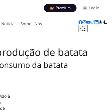
Premium
Log in
Notícias
Somos Nós
produção de batata
consumo da batata
vido à
a
 de