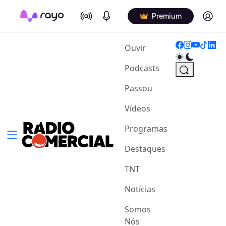
On Air
Podcasts
Log in
Premium
(current)
Ouvir
Podcasts
Passou
Vídeos
Programas
Destaques
TNT
Notícias
Somos
Nós