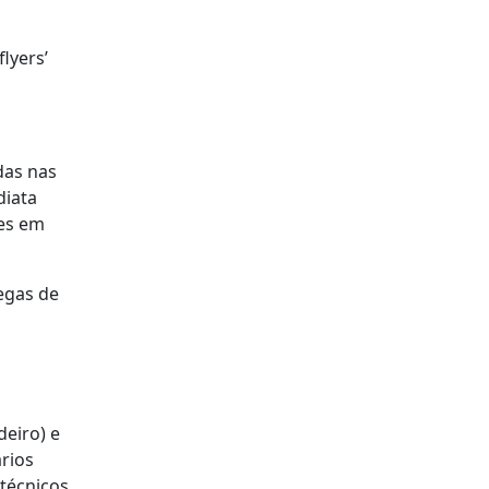
lyers’
das nas
diata
des em
egas de
eiro) e
ários
 técnicos