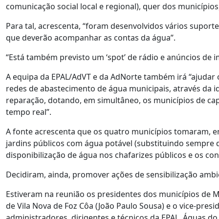
comunicação social local e regional), quer dos município
Para tal, acrescenta, “foram desenvolvidos vários suporte
que deverão acompanhar as contas da água”.
“Está também previsto um ‘spot’ de rádio e anúncios de i
A equipa da EPAL/AdVT e da AdNorte também irá “ajudar o
redes de abastecimento de água municipais, através da id
reparação, dotando, em simultâneo, os municípios de cap
tempo real”.
A fonte acrescenta que os quatro municípios tomaram, em
jardins públicos com água potável (substituindo sempre q
disponibilização de água nos chafarizes públicos e os co
Decidiram, ainda, promover ações de sensibilização ambi
Estiveram na reunião os presidentes dos municípios de M
de Vila Nova de Foz Côa (João Paulo Sousa) e o vice-presi
administradores, dirigentes e técnicos da EPAL, Águas do