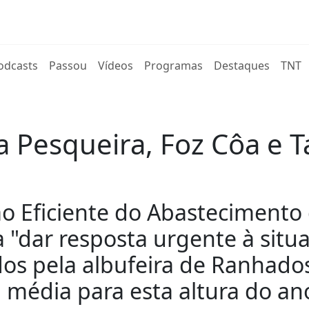
rent)
odcasts
Passou
Vídeos
Programas
Destaques
TNT
a Pesqueira, Foz Côa e 
o Eficiente do Abastecimento 
"dar resposta urgente à situa
idos pela albufeira de Ranhad
média para esta altura do an