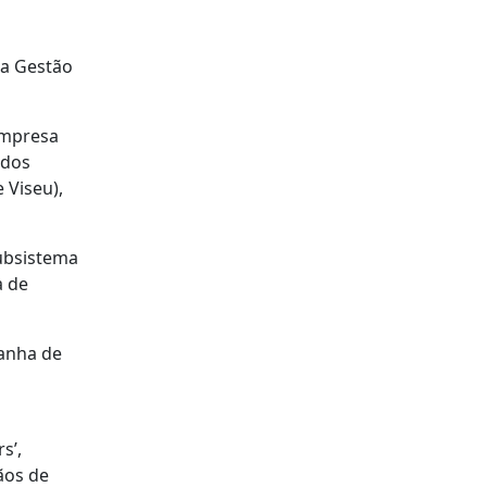
ra Gestão
 Empresa
 dos
 Viseu),
Subsistema
a de
panha de
s’,
gãos de