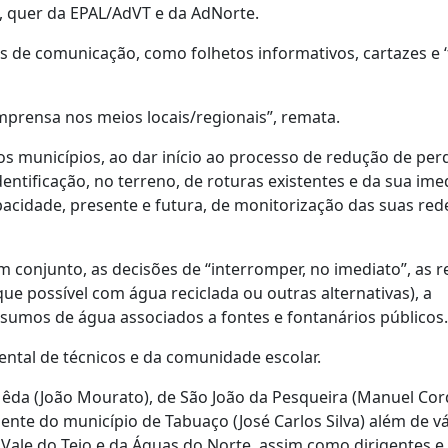
s, quer da EPAL/AdVT e da AdNorte.
s de comunicação, como folhetos informativos, cartazes e ‘f
mprensa nos meios locais/regionais”, remata.
s municípios, ao dar início ao processo de redução de per
entificação, no terreno, de roturas existentes e da sua ime
acidade, presente e futura, de monitorização das suas re
 conjunto, as decisões de “interromper, no imediato”, as r
ue possível com água reciclada ou outras alternativas), a
nsumos de água associados a fontes e fontanários públicos.
ental de técnicos e da comunidade escolar.
êda (João Mourato), de São João da Pesqueira (Manuel Cord
dente do município de Tabuaço (José Carlos Silva) além de v
 Vale do Tejo e da Águas do Norte, assim como dirigentes e