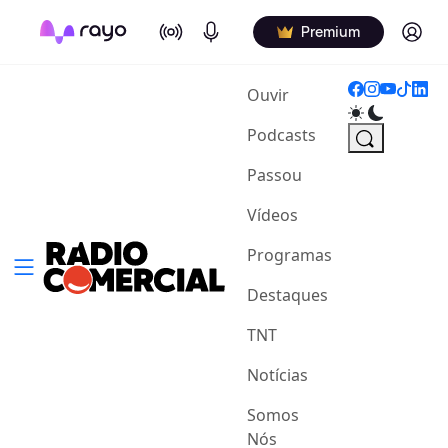
On Air
Podcasts
Log in
Premium
(current)
Ouvir
Podcasts
Passou
Vídeos
Programas
Destaques
TNT
Notícias
Somos
Nós