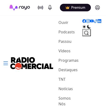
On Air
Podcasts
Log in
Premium
(current)
Ouvir
Podcasts
Passou
Vídeos
Programas
Destaques
TNT
Notícias
Somos
Nós