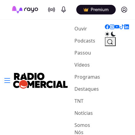
On Air
Podcasts
Log in
Premium
(current)
Ouvir
Podcasts
Passou
Vídeos
Programas
Destaques
TNT
Notícias
Somos
Nós